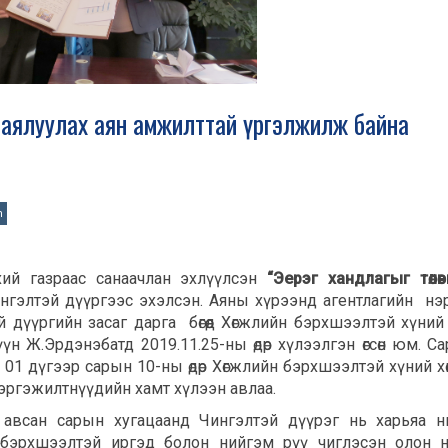
лөн аялуулах аян амжилттай үргэлжилж байна
n
хий газраас санаачлан эхлүүлсэн
“Эерэг хандлагыг төлө
ингэлтэй дүүргээс эхэлсэн. Аяны хүрээнд агентлагийн н
 дүүргийн засаг дарга бөгөөд Хөгжлийн бэрхшээлтэй хүний
үн Ж.Эрдэнэбатд 2019.11.25-ны өдөр хүлээлгэн өгсөн юм. Са
ны 01 дүгээр сарын 10-ны өдөр Хөгжлийн бэрхшээлтэй хүний х
мэргэжилтнүүдийн хамт хүлээн авлаа.
 авсан сарын хугацаанд Чингэлтэй дүүрэг нь харьяа 
ийн бэрхшээлтэй иргэд болон нийгэм рүү чиглэсэн олон 