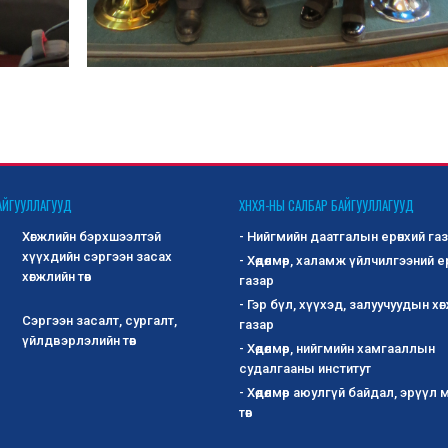
АЙГУУЛЛАГУУД
ХНХЯ-НЫ САЛБАР БАЙГУУЛЛАГУУД
Хөгжлийн бэрхшээлтэй
- Нийгмийн даатгалын ерөнхий га
хүүхдийн сэргээн засах
- Хөдөлмөр, халамж үйлчилгээний е
хөгжлийн төв
газар
- Гэр бүл, хүүхэд, залуучуудын хө
Сэргээн засалт, сургалт,
газар
үйлдвэрлэлийн төв
- Хөдөлмөр, нийгмийн хамгааллын
судалгааны институт
- Хөдөлмөр аюулгүй байдал, эрүүл
төв