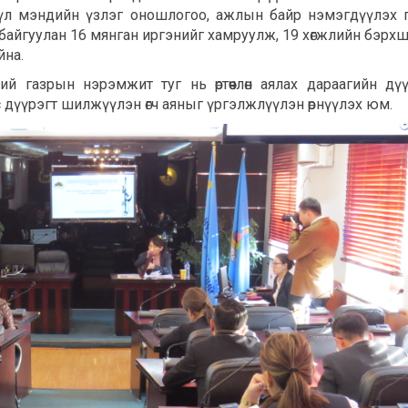
эрүүл мэндийн үзлэг оношлогоо, ажлын байр нэмэгдүүлэх 
н байгуулан 16 мянган иргэнийг хамруулж, 19 хөгжлийн бэрх
йна.
ий газрын нэрэмжит туг нь өртөөчлөн аялах дараагийн дү
тус дүүрэгт шилжүүлэн өгч аяныг үргэлжлүүлэн өрнүүлэх юм.