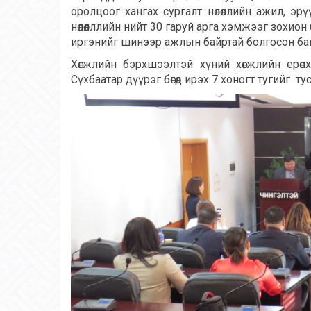
оролцоог хангах сургалт нөлөөллийн ажил, 
нөлөөлллийн нийт 30 гаруй арга хэмжээг зохио
иргэнийг шинээр ажлын байртай болгосон ба
Хөгжлийн бэрхшээлтэй хүний хөгжлийн ерөнх
Сүхбаатар дүүрэг бөгөөд ирэх 7 хоногт тугийг 