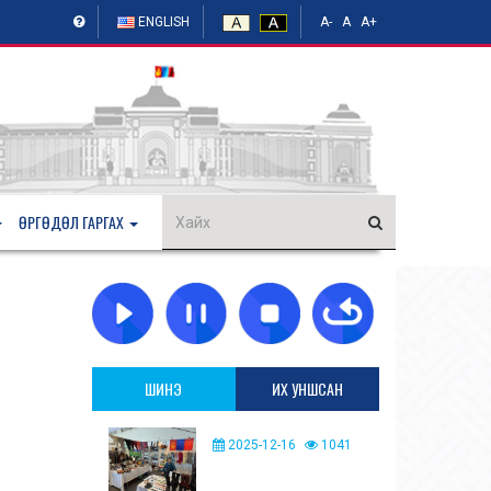
ENGLISH
A-
A
A+
ӨРГӨДӨЛ ГАРГАХ
ШИНЭ
ИХ УНШСАН
2025-12-16
1041