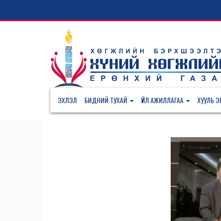
ЭХЛЭЛ
БИДНИЙ ТУХАЙ
ҮЙЛ АЖИЛЛАГАА
ХУУЛЬ ЭР