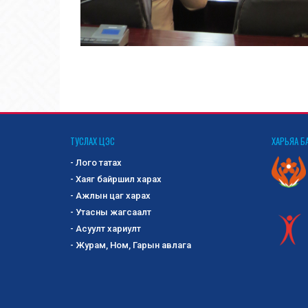
ТУСЛАХ ЦЭС
ХАРЬЯА Б
- Лого татах
- Хаяг байршил харах
- Ажлын цаг харах
- Утасны жагсаалт
- Асуулт хариулт
- Журам, Ном, Гарын авлага