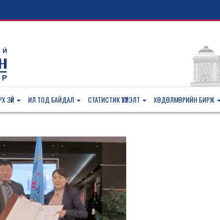
Х ЗҮЙ
ИЛ ТОД БАЙДАЛ
СТАТИСТИК ҮЗҮҮЛЭЛТ
ХӨДӨЛМӨРИЙН БИРЖ