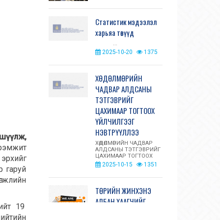
Статистик мэдээлэл
харьяа төвүүд
...
2025-10-20
1375
ХӨДӨЛМӨРИЙН
ЧАДВАР АЛДСАНЫ
ТЭТГЭВРИЙГ
ЦАХИМААР ТОГТООХ
ҮЙЛЧИЛГЭЭГ
НЭВТРҮҮЛЛЭЭ
вшүүлж,
ХӨДӨЛМӨРИЙН ЧАДВАР
эрэмжит
АЛДСАНЫ ТЭТГЭВРИЙГ
ЦАХИМААР ТОГТООХ
 эрхийг
ҮЙЛЧИЛГЭЭГ
2025-10-15
1351
р гаруй
НЭВТРҮҮЛЛЭЭ
Нийгмийн да...
өгжлийн
ТӨРИЙН ЖИНХЭНЭ
АЛБАН ХААГЧИЙГ
нийт 19
ШИЛЖҮҮЛЭХ, СЭЛГЭН
нийтийн