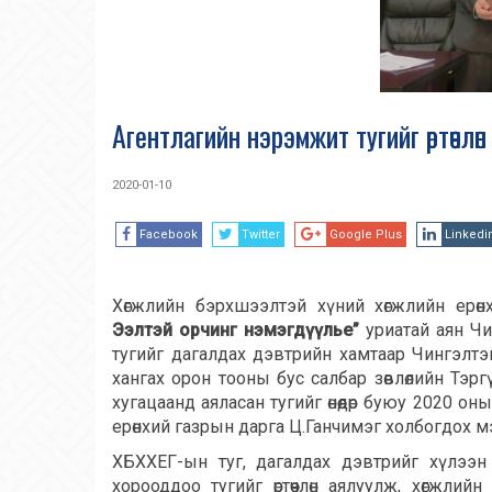
Агентлагийн нэрэмжит тугийг өртөөч
2020-01-10
Facebook
Twitter
Google Plus
Linkedi
Хөгжлийн бэрхшээлтэй хүний хөгжлийн ерөн
Ээлтэй орчинг нэмэгдүүлье”
уриатай аян Ч
тугийг дагалдах дэвтрийн хамтаар Чингэлтэй
хангах орон тооны бус салбар зөвлөлийн Тэргү
хугацаанд аяласан тугийг өнөөдөр буюу 2020 о
ерөнхий газрын дарга Ц.Ганчимэг холбогдох 
ХБХХЕГ-ын туг, дагалдах дэвтрийг хүлээн
хорооддоо тугийг өртөөчлөн аялуулж, хөгжл