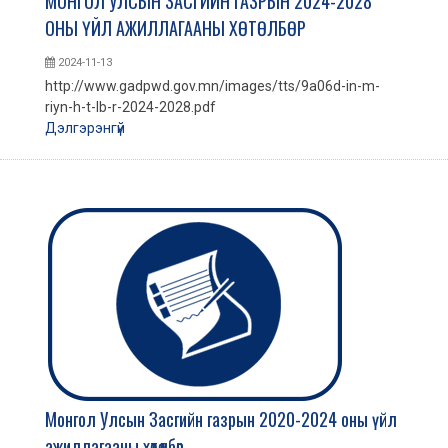
МОНГОЛ УЛСЫН ЗАСГИЙН ГАЗРЫН 2024-2028
ОНЫ ҮЙЛ АЖИЛЛАГААНЫ ХӨТӨЛБӨР
2024-11-13
http://www.gadpwd.gov.mn/images/tts/9a06d-in-m-
riyn-h-t-lb-r-2024-2028.pdf
Дэлгэрэнгүй
Монгол Улсын Засгийн газрын 2020-2024 оны үйл
ажиллагааны хөтөлбөр