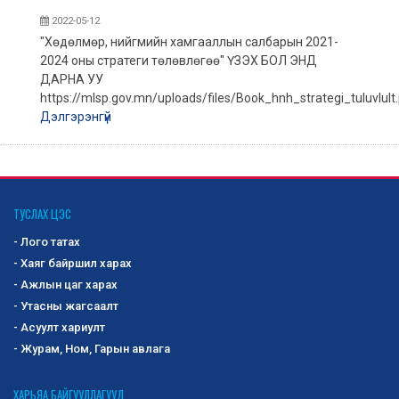
2022-05-12
"Хөдөлмөр, нийгмийн хамгааллын салбарын 2021-
2024 оны стратеги төлөвлөгөө" ҮЗЭХ БОЛ ЭНД
ДАРНА УУ
https://mlsp.gov.mn/uploads/files/Book_hnh_strategi_tuluvlult
Дэлгэрэнгүй
ТУСЛАХ ЦЭС
- Лого татах
- Хаяг байршил харах
- Ажлын цаг харах
- Утасны жагсаалт
- Асуулт хариулт
- Журам, Ном, Гарын авлага
ХАРЬЯА БАЙГУУЛЛАГУУД