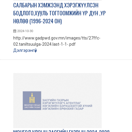
САЛБАРЫН ХЭМЖЭЭНД ХЭРЭГЖҮҮЛСЭН
БОДЛОГО,ХУУЛЬ ТОГТООМЖИЙН ҮР ДҮН ,ҮР
НӨЛӨӨ (1996-2024 ОН)
2024-10-30
http://www.gadpwd.gov.mn/images/tts/27ffc-
02.taniltsuulga-2024.last-1-1-.pdf
Дэлгэрэнгүй