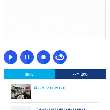
ШИНЭ
ИХ УНШСАН
2025-12-16
1041
Статистик мэдээлэл харьяа төвүүд