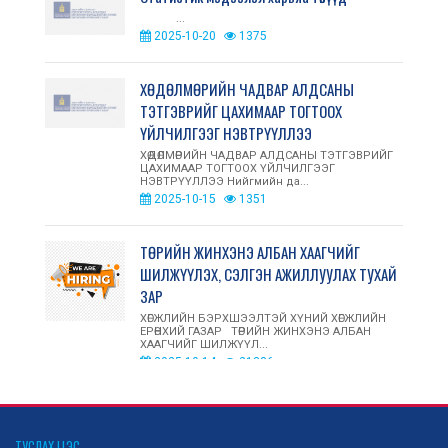
...
2025-10-20
1375
ХӨДӨЛМӨРИЙН ЧАДВАР АЛДСАНЫ
ТЭТГЭВРИЙГ ЦАХИМААР ТОГТООХ
ҮЙЛЧИЛГЭЭГ НЭВТРҮҮЛЛЭЭ
ХӨДӨЛМӨРИЙН ЧАДВАР АЛДСАНЫ ТЭТГЭВРИЙГ
ЦАХИМААР ТОГТООХ ҮЙЛЧИЛГЭЭГ
НЭВТРҮҮЛЛЭЭ Нийгмийн да...
2025-10-15
1351
ТӨРИЙН ЖИНХЭНЭ АЛБАН ХААГЧИЙГ
ШИЛЖҮҮЛЭХ, СЭЛГЭН АЖИЛЛУУЛАХ ТУХАЙ
ЗАР
ХӨГЖЛИЙН БЭРХШЭЭЛТЭЙ ХҮНИЙ ХӨГЖЛИЙН
ЕРӨНХИЙ ГАЗАР ТӨРИЙН ЖИНХЭНЭ АЛБАН
ХААГЧИЙГ ШИЛЖҮҮЛ...
2025-10-14
21386
ОЛОН УЛСЫН ЗАХ ЗЭЭЛД ХӨГЖЛИЙН
БЭРХШЭЭЛТЭЙ ИРГЭД, АСРАН
ТУСЛАХ ЦЭС