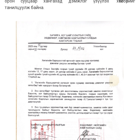
орон сууцаар хангахад дэмжлэг үзүүлэх" хөтөлбөрийг
танилцуулж байна.