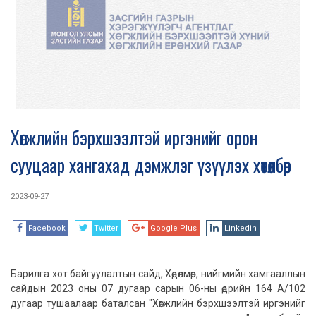
Хөгжлийн бэрхшээлтэй иргэнийг орон
сууцаар хангахад дэмжлэг үзүүлэх хөтөлбөр
2023-09-27
Facebook
Twitter
Google Plus
Linkedin
Барилга хот байгуулалтын сайд, Хөдөлмөр, нийгмийн хамгааллын
сайдын 2023 оны 07 дугаар сарын 06-ны өдрийн 164 А/102
дугаар тушаалаар баталсан "Хөгжлийн бэрхшээлтэй иргэнийг