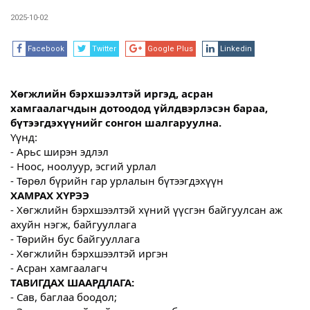
2025-10-02
Facebook
Twitter
Google Plus
Linkedin
Хөгжлийн бэрхшээлтэй иргэд, асран
хамгаалагчдын дотоодод үйлдвэрлэсэн бараа,
бүтээгдэхүүнийг сонгон шалгаруулна.
Үүнд:
- Арьс ширэн эдлэл
- Ноос, ноолуур, эсгий урлал
- Төрөл бүрийн гар урлалын бүтээгдэхүүн
ХАМРАХ ХҮРЭЭ
- Хөгжлийн бэрхшээлтэй хүний үүсгэн байгуулсан аж
ахуйн нэгж, байгууллага
- Төрийн бус байгууллага
- Хөгжлийн бэрхшээлтэй иргэн
- Асран хамгаалагч
ТАВИГДАХ ШААРДЛАГА:
- Сав, баглаа боодол;