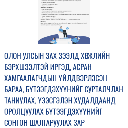
ОЛОН УЛСЫН ЗАХ ЗЭЭЛД ХӨГЖЛИЙН
БЭРХШЭЭЛТЭЙ ИРГЭД, АСРАН
ХАМГААЛАГЧДЫН ҮЙЛДВЭРЛЭСЭН
БАРАА, БҮТЭЭГДЭХҮҮНИЙГ СУРТАЛЧЛАН
ТАНИУЛАХ, ҮЗЭСГЭЛЭН ХУДАЛДААНД
ОРОЛЦУУЛАХ БҮТЭЭГДЭХҮҮНИЙГ
СОНГОН ШАЛГАРУУЛАХ ЗАР