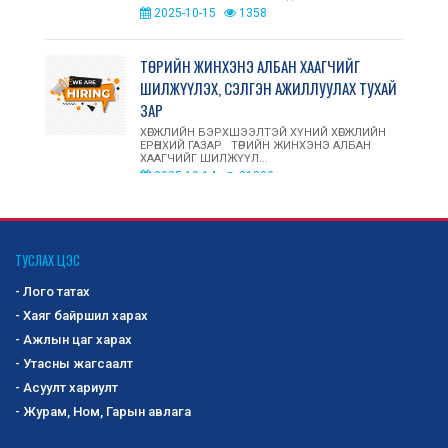
2025-10-15
1358
ТӨРИЙН ЖИНХЭНЭ АЛБАН ХААГЧИЙГ
ШИЛЖҮҮЛЭХ, СЭЛГЭН АЖИЛЛУУЛАХ ТУХАЙ
ЗАР
ХӨГЖЛИЙН БЭРХШЭЭЛТЭЙ ХҮНИЙ ХӨГЖЛИЙН
ЕРӨНХИЙ ГАЗАР ТӨРИЙН ЖИНХЭНЭ АЛБАН
ХААГЧИЙГ ШИЛЖҮҮЛ...
2025-10-14
21390
ОЛОН УЛСЫН ЗАХ ЗЭЭЛД ХӨГЖЛИЙН
БЭРХШЭЭЛТЭЙ ИРГЭД, АСРАН
ТУСЛАХ ЦЭС
ХАМГААЛАГЧДЫН ҮЙЛДВЭРЛЭСЭН БАРАА,
- Лого татах
БҮТЭЭГДЭХҮҮНИЙГ СУРТАЛЧЛАН ТАНИУЛАХ,
ҮЗЭСГЭЛЭН ХУДАЛДААНД ОРОЛЦУУЛАХ
- Хаяг байршил харах
БҮТЭЭГДЭХҮҮНИЙГ СОНГОН ШАЛГАРУУЛАХ ЗАР
- Ажлын цаг харах
Хөгжлийн бэрхшээлтэй иргэд, асран
- Утасны жагсаалт
хамгаалагчдын дотоодод үйлдвэрлэсэн бараа,
- Асуулт хариулт
бүтээгдэхүүнийг сонго...
2025-10-02
1211
- Журам, Ном, Гарын авлага