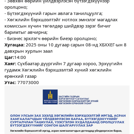
- Зөвхөн өөрийн үйлдвэрлэсэн бүтээгдэхүүнээр
оролцоно;
- Бүтээгдэхүүний гарын авлага танилцуулга;
- Хөгжлийн бэрхшээлтэйг нотлох эмнэлэг магадлах
комиссын хүчин төгөлдөр шийдвэр зэрэг бичиг
баримтыг авчирна;
- Бизнес эрхлэгч өөрийн биеэр оролцоно;
Хугацаа:
2025 оны 10 дугаар сарын 08-нд ХБХХЕГ-ын 8
давхрын хурлын заал
Цаг:
14:00
Хаяг:
Сүхбаатар дүүргийн 7 дугаар хороо, Эрхүүгийн
гудамж Хөгжлийн бэрхшээлтэй хүний хөгжлийн
ерөнхий газар
Утас:
77073000