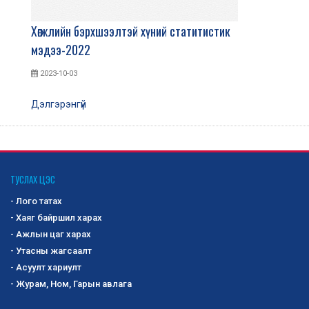
Хөгжлийн бэрхшээлтэй хүний статитистик
мэдээ-2022
2023-10-03
Дэлгэрэнгүй
ТУСЛАХ ЦЭС
- Лого татах
- Хаяг байршил харах
- Ажлын цаг харах
- Утасны жагсаалт
- Асуулт хариулт
- Журам, Ном, Гарын авлага