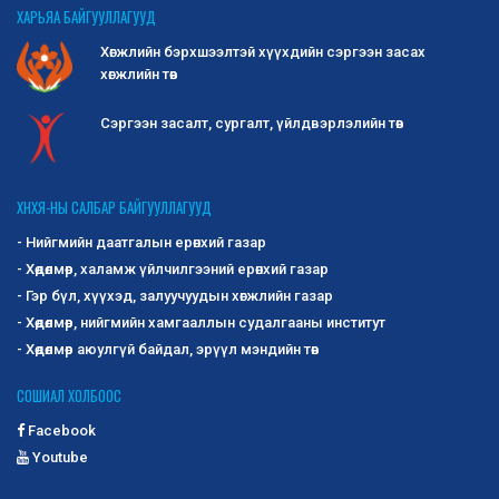
ХАРЬЯА БАЙГУУЛЛАГУУД
Хөгжлийн бэрхшээлтэй хүүхдийн сэргээн засах
хөгжлийн төв
Сэргээн засалт, сургалт, үйлдвэрлэлийн төв
ХНХЯ-НЫ САЛБАР БАЙГУУЛЛАГУУД
- Нийгмийн даатгалын ерөнхий газар
- Хөдөлмөр, халамж үйлчилгээний ерөнхий газар
- Гэр бүл, хүүхэд, залуучуудын хөгжлийн газар
- Хөдөлмөр, нийгмийн хамгааллын судалгааны институт
- Хөдөлмөр аюулгүй байдал, эрүүл мэндийн төв
СОШИАЛ ХОЛБООС
Facebook
Youtube