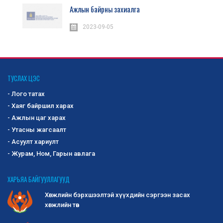
Ажлын байрны захиалга
2023-09-05
ТУСЛАХ ЦЭС
- Лого татах
- Хаяг байршил харах
- Ажлын цаг харах
- Утасны жагсаалт
- Асуулт хариулт
- Журам, Ном, Гарын авлага
ХАРЬЯА БАЙГУУЛЛАГУУД
Хөгжлийн бэрхшээлтэй хүүхдийн сэргээн засах
хөгжлийн төв