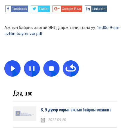
Facebook
Twitter
Google Plus
Linkedin
Ажлын байрны зартай ЭНД дарж танилцана уу:
1ed0c-9-sar-
azhlin-bayrni-zar.pdf
Дэд цэс
8, 9 дүгээр сарын ажлын байрны захиалга
2022-09-20