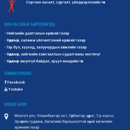
Сэргээн засалт, сургалт, үйлдвэрлэлийн төв
ХНХЯ-НЫ САЛБАР БАЙГУУЛЛАГУУД
- Нийгмийн даатгалын ерөнхий газар
- Хөдөлмөр, халамж үйлчилгээний ерөнхий газар
- Гэр бүл, хүүхэд, залуучуудын хөгжлийн газар
- Хөдөлмөр, нийгмийн хамгааллын судалгааны институт
- Хөдөлмөр аюулгүй байдал, эрүүл мэндийн төв
СОШИАЛ ХОЛБООС
Facebook
Youtube
ХОЛБОО БАРИХ
Монгол улс, Улаанбаатар хот, Сүхбаатар дүүрэг, 7-р хороо,
Эрхүүгийн гудамж, Хөгжлийн бэрхшээлтэй хүний хөгжлийн
ерөнхий газар