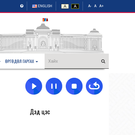
ENGLISH
A-
A
A+
ӨРГӨДӨЛ ГАРГАХ
Дэд цэс