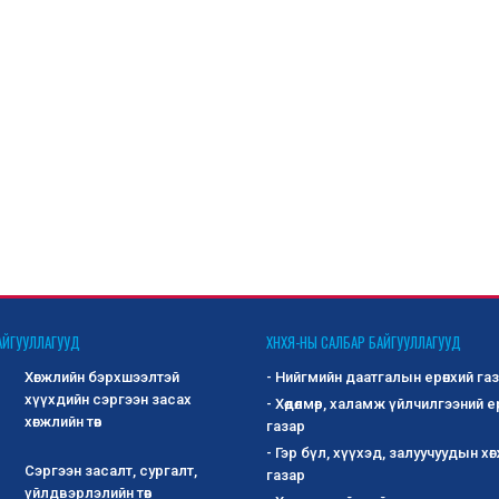
АЙГУУЛЛАГУУД
ХНХЯ-НЫ САЛБАР БАЙГУУЛЛАГУУД
Хөгжлийн бэрхшээлтэй
- Нийгмийн даатгалын ерөнхий га
хүүхдийн сэргээн засах
- Хөдөлмөр, халамж үйлчилгээний е
хөгжлийн төв
газар
- Гэр бүл, хүүхэд, залуучуудын хө
Сэргээн засалт, сургалт,
газар
үйлдвэрлэлийн төв