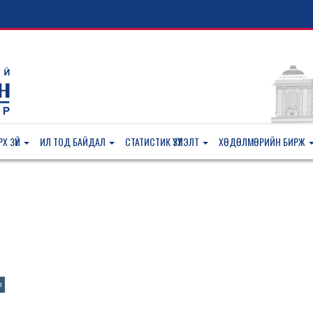
Х ЗҮЙ
ИЛ ТОД БАЙДАЛ
СТАТИСТИК ҮЗҮҮЛЭЛТ
ХӨДӨЛМӨРИЙН БИРЖ
n