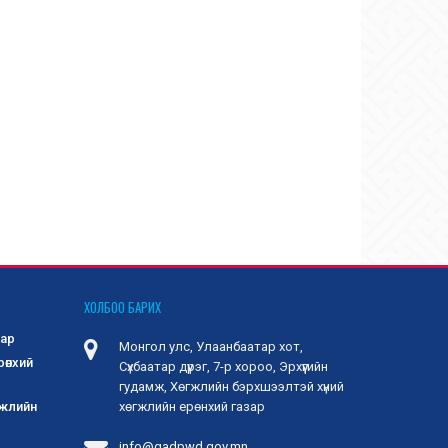
ХОЛБОО БАРИХ
зар
Монгол улс, Улаанбаатар хот,
рөнхий
Сүхбаатар дүүрэг, 7-р хороо, Эрхүүгийн
гудамж, Хөгжлийн бэрхшээлтэй хүний
гжлийн
хөгжлийн ерөнхий газар
info@gadpwd.gov.mn