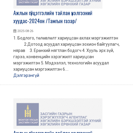
Ажлын гүйцэтгэлийн тайлан үнэлгээний
хуудас-2024он /Тамгын газар/
2025-08-26
1. Бодлого, төлөвлөлт хариуцсан ахлах мэргэжилтэн
2.Дотоод асуудал хариуцсан зохион байгуулагч,
нярав 3. Ерөнхий нягтлан бодогч 4. Хууль эрх зүй,
гэрээ, конвенцийн хэрэгжилт хариуцсан
мэргэжилтэн 5. Мэдээлэл, технологийн асуудал
хариуцсан мэргэжилтэн 6....
Дэлгэрэнгүй
Ажлын гүйцэтгэлийн тайлан үнэлгээний