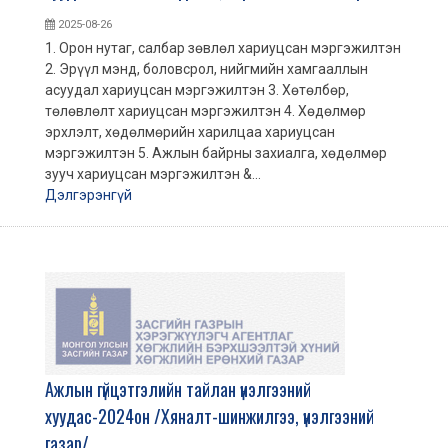
2025-08-26
1. Орон нутаг, салбар зөвлөл хариуцсан мэргэжилтэн
2. Эрүүл мэнд, боловсрол, нийгмийн хамгааллын
асуудал хариуцсан мэргэжилтэн 3. Хөтөлбөр,
төлөвлөлт хариуцсан мэргэжилтэн 4. Хөдөлмөр
эрхлэлт, хөдөлмөрийн харилцаа хариуцсан
мэргэжилтэн 5. Ажлын байрны захиалга, хөдөлмөр
зууч хариуцсан мэргэжилтэн &...
Дэлгэрэнгүй
Ажлын гүйцэтгэлийн тайлан үнэлгээний
хуудас-2024он /Хяналт-шинжилгээ, үнэлгээний
газар/