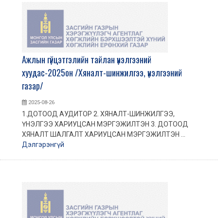
Ажлын гүйцэтгэлийн тайлан үнэлгээний
хуудас-2025он /Хяналт-шинжилгээ, үнэлгээний
газар/
2025-08-26
1.ДОТООД АУДИТОР 2. ХЯНАЛТ-ШИНЖИЛГЭЭ,
ҮНЭЛГЭЭ ХАРИУЦСАН МЭРГЭЖИЛТЭН 3. ДОТООД
ХЯНАЛТ ШАЛГАЛТ ХАРИУЦСАН МЭРГЭЖИЛТЭН ...
Дэлгэрэнгүй