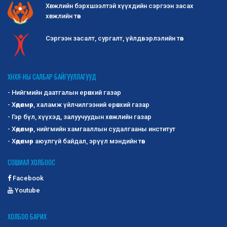
Хөгжлийн бэрхшээлтэй хүүхдийн сэргээн засах
хөгжлийн төв
Сэргээн засалт, сургалт, үйлдвэрлэлийн төв
ХНХЯ-НЫ САЛБАР БАЙГУУЛЛАГУУД
- Нийгмийн даатгалын ерөнхий газар
- Хөдөлмөр, халамж үйлчилгээний ерөнхий газар
- Гэр бүл, хүүхэд, залуучуудын хөгжлийн газар
- Хөдөлмөр, нийгмийн хамгааллын судалгааны институт
- Хөдөлмөр аюулгүй байдал, эрүүл мэндийн төв
СОШИАЛ ХОЛБООС
Facebook
Youtube
ХОЛБОО БАРИХ