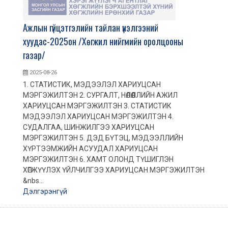
Ажлын гүйцэтгэлийн тайлан үнэлгээний
хуудас-2025он /Хөгжил нийгмийн оролцооны
газар/
2025-08-26
1. СТАТИСТИК, МЭДЭЭЛЭЛ ХАРИУЦСАН
МЭРГЭЖИЛТЭН 2. СУРГАЛТ, НӨЛӨӨЛЛИЙН АЖИЛ
ХАРИУЦСАН МЭРГЭЖИЛТЭН 3. СТАТИСТИК
МЭДЭЭЛЭЛ ХАРИУЦСАН МЭРГЭЖИЛТЭН 4.
СУДАЛГАА, ШИНЖИЛГЭЭ ХАРИУЦСАН
МЭРГЭЖИЛТЭН 5. ДЭД БҮТЭЦ, МЭДЭЭЛЛИЙН
ХҮРТЭЭМЖИЙН АСУУДАЛ ХАРИУЦСАН
МЭРГЭЖИЛТЭН 6. ХАМТ ОЛОНД ТҮШИГЛЭН
ХӨГЖҮҮЛЭХ ҮЙЛЧИЛГЭЭ ХАРИУЦСАН МЭРГЭЖИЛТЭН
&nbs...
Дэлгэрэнгүй