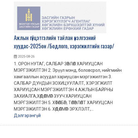
Ажлын гүйцэтгэлийн тайлан үнэлгээний
хуудас-2025он /Бодлого, хэрэгжилтийн газар/
2025-08-26
1. ОРОН НУТАГ, САЛБАР ЗӨВЛӨЛ ХАРИУЦСАН
МЭРГЭЖИЛТЭН 2. Эрүүл мэнд, боловсрол, нийгмийн
хамгааллын асуудал хариуцсан мэргэжилтэн 3.
САЛБАР ДУНДЫН ЗОХИЦУУЛАЛТ, ХЭРЭГЖИЛТ
ХАРИУЦСАН МЭРГЭЖИЛТЭН 4.АЖЛЫН БАЙРНЫ
ЗАХИАЛГА,ХӨДӨЛМӨР ЗУУЧ ХАРИУЦСАН
МЭРГЭЖИЛТЭН 5. ХӨТӨЛБӨР, ТӨЛӨВЛӨЛТ ХАРИУЦСАН
МЭРГЭЖИЛТЭН 6. ХӨДӨЛМӨР ЭРХЛЭЛТ,...
Дэлгэрэнгүй