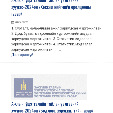
хуудас-2024он /Хөгжил нийгмийн оролцооны
газар/
2025-08-26
1. Сургалт, нөлөөллийн ажил хариуцсан мэргэжилтэн
2. Дэд, бүтэц, мэдээллийн хүртээмжийн асуудал
хариуцсан мэргэжилтэн 3. Статистик мэдээлэл
хариуцсан мэргэжилтэн 4. Статистик, мэдээлэл
хариуцсан мэргэжилтэн ...
Дэлгэрэнгүй
Ажлын гүйцэтгэлийн тайлан үнэлгээний
хуудас-2024он /Бодлого, хэрэгжилтийн газар/