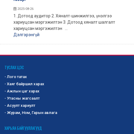
2025-08-26
1. Дотоод аудитор 2. Хяналт-шинжилгээ, үнэлгээ
хариуцсан мэргэжилтэн 3. Дотоод хяналт шалгалт
хариуцсан мэргэжилтэн ...
Дэлгэрэнгүй
ТУСЛАХ ЦЭС
- Лого татах
- Хаяг байршил харах
- Ажлын цаг харах
- Утасны жагсаалт
- Асуулт хариулт
- Журам, Ном, Гарын авлага
ХАРЬЯА БАЙГУУЛЛАГУУД