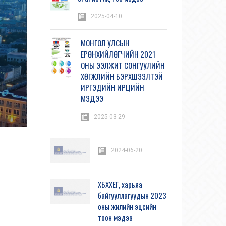
2025-04-10
МОНГОЛ УЛСЫН
ЕРӨНХИЙЛӨГЧИЙН 2021
ОНЫ ЭЭЛЖИТ СОНГУУЛИЙН
ХӨГЖЛИЙН БЭРХШЭЭЛТЭЙ
ИРГЭДИЙН ИРЦИЙН
МЭДЭЭ
2025-03-29
2024-06-20
ХБХХЕГ, харьяа
байгууллагуудын 2023
оны жилийн эцсийн
тоон мэдээ