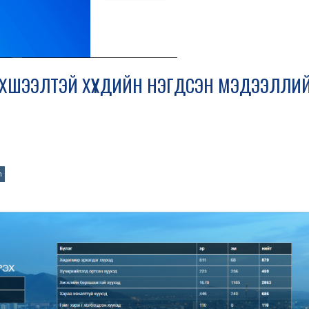
ЭРХШЭЭЛТЭЙ ХҮҮХДИЙН НЭГДСЭН МЭДЭЭЛЛИ
n