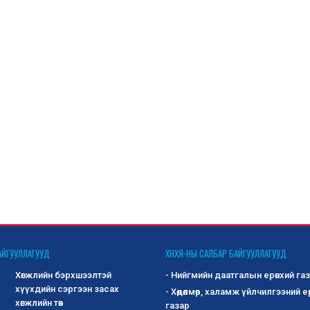
АЙГУУЛЛАГУУД
ХНХЯ-НЫ САЛБАР БАЙГУУЛЛАГУУД
Хөгжлийн бэрхшээлтэй
- Нийгмийн даатгалын ерөнхий га
хүүхдийн сэргээн засах
- Хөдөлмөр, халамж үйлчилгээний е
хөгжлийн төв
газар