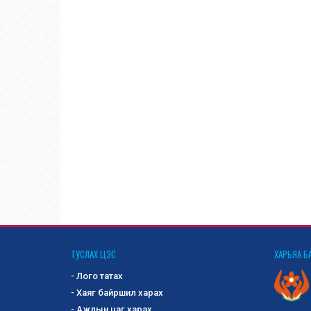
ТУСЛАХ ЦЭС
ХАРЬЯА Б
- Лого татах
- Хаяг байршил харах
- Ажлын цаг харах