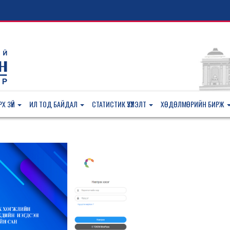
Х ЗҮЙ
ИЛ ТОД БАЙДАЛ
СТАТИСТИК ҮЗҮҮЛЭЛТ
ХӨДӨЛМӨРИЙН БИРЖ