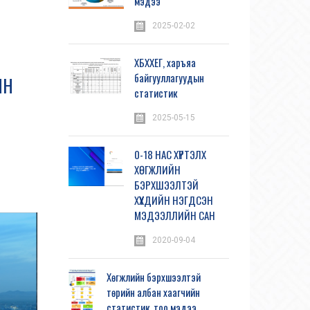
мэдээ
2025-02-02
ХБХХЕГ, харъяа
байгууллагуудын
ЙН
статистик
2025-05-15
0-18 НАС ХҮРТЭЛХ
ХӨГЖЛИЙН
БЭРХШЭЭЛТЭЙ
ХҮҮХДИЙН НЭГДСЭН
МЭДЭЭЛЛИЙН САН
2020-09-04
Хөгжлийн бэрхшээлтэй
төрийн албан хаагчийн
статистик, тоо мэдээ