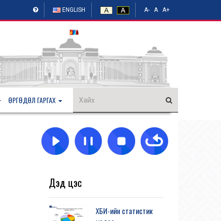
ENGLISH
A-
A
A+
ӨРГӨДӨЛ ГАРГАХ
Дэд цэс
ХБИ-ийн статистик