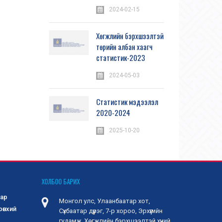
2024-02-15
Хөгжлийн бэрхшээлтэй
төрийн албан хаагч
статистик-2023
2024-05-03
Статистик мэдээлэл
2020-2024
2025-10-20
ХОЛБОО БАРИХ
зар
Монгол улс, Улаанбаатар хот,
рөнхий
Сүхбаатар дүүрэг, 7-р хороо, Эрхүүгийн
гудамж, Хөгжлийн бэрхшээлтэй хүний