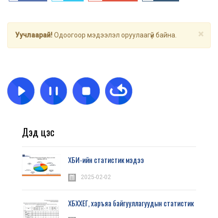
×
Уучлаарай!
Одоогоор мэдээлэл оруулаагүй байна.
Дэд цэс
ХБИ-ийн статистик мэдээ
2025-02-02
ХБХХЕГ, харъяа байгууллагуудын статистик