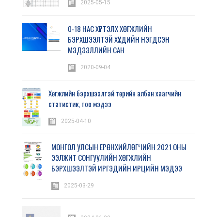
2025-05-15
0-18 НАС ХҮРТЭЛХ ХӨГЖЛИЙН
БЭРХШЭЭЛТЭЙ ХҮҮХДИЙН НЭГДСЭН
МЭДЭЭЛЛИЙН САН
2020-09-04
Хөгжлийн бэрхшээлтэй төрийн албан хаагчийн
статистик, тоо мэдээ
2025-04-10
МОНГОЛ УЛСЫН ЕРӨНХИЙЛӨГЧИЙН 2021 ОНЫ
ЭЭЛЖИТ СОНГУУЛИЙН ХӨГЖЛИЙН
БЭРХШЭЭЛТЭЙ ИРГЭДИЙН ИРЦИЙН МЭДЭЭ
2025-03-29