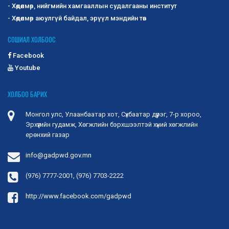
- Хөдөлмөр, нийгмийн хамгааллын судалгааны институт
- Хөдөлмөр аюулгүй байдал, эрүүл мэндийн төв
СОШИАЛ ХОЛБООС
Facebook
Youtube
ХОЛБОО БАРИХ
Монгол улс, Улаанбаатар хот, Сүхбаатар дүүрэг, 7-р хороо,
Эрхүүгийн гудамж, Хөгжлийн бэрхшээлтэй хүний хөгжлийн
ерөнхий газар
info@gadpwd.gov.mn
(976) 7777-2001, (976) 7703-2222
http://www.facebook.com/gadpwd