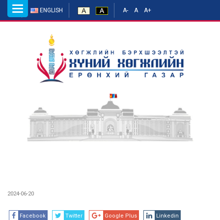
Toggle
ENGLISH
A-
A
A+
navigation
2024-06-20
Facebook
Twitter
Google Plus
Linkedin