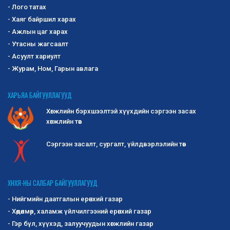
- Лого татах
- Хаяг байршил харах
- Ажлын цаг харах
- Утасны жагсаалт
- Асуулт хариулт
- Журам, Ном, Гарын авлага
ХАРЬЯА БАЙГУУЛЛАГУУД
Хөгжлийн бэрхшээлтэй хүүхдийн сэргээн засах
хөгжлийн төв
Сэргээн засалт, сургалт, үйлдвэрлэлийн төв
ХНХЯ-НЫ САЛБАР БАЙГУУЛЛАГУУД
- Нийгмийн даатгалын ерөнхий газар
- Хөдөлмөр, халамж үйлчилгээний ерөнхий газар
- Гэр бүл, хүүхэд, залуучуудын хөгжлийн газар