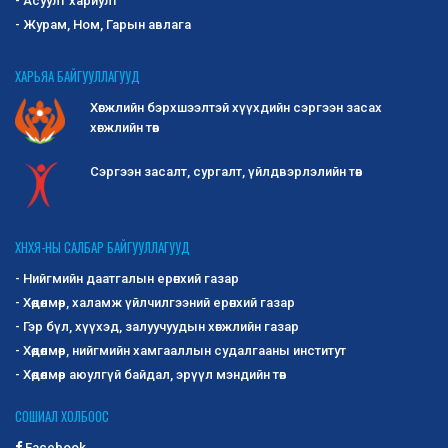
- Асуулт хариулт
- Журам, Ном, Гарын авлага
ХАРЬЯА БАЙГУУЛЛАГУУД
Хөгжлийн бэрхшээлтэй хүүхдийн сэргээн засах
хөгжлийн төв
Сэргээн засалт, сургалт, үйлдвэрлэлийн төв
ХНХЯ-НЫ САЛБАР БАЙГУУЛЛАГУУД
- Нийгмийн даатгалын ерөнхий газар
- Хөдөлмөр, халамж үйлчилгээний ерөнхий газар
- Гэр бүл, хүүхэд, залуучуудын хөгжлийн газар
- Хөдөлмөр, нийгмийн хамгааллын судалгааны институт
- Хөдөлмөр аюулгүй байдал, эрүүл мэндийн төв
СОШИАЛ ХОЛБООС
Facebook