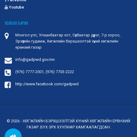
Youtube
ХОЛБОО БАРИХ
Монгол улс, Улаанбаатар хот, Сүхбаатар дүүрэг, 7-р хороо,
Эрхүүгийн гудамж, Хөгжлийн бэрхшээлтэй хүний хөгжлийн
ерөнхий газар
info@gadpwd.gov.mn
(976) 7777-2001, (976) 7703-2222
http://www.facebook.com/gadpwd
© 2026 - ХӨГЖЛИЙН БЭРХШЭЭЛТЭЙ ХҮНИЙ ХӨГЖЛИЙН ЕРӨНХИЙ
ГАЗАР. БҮХ ЭРХ ХУУЛИАР ХАМГААЛАГДСАН.