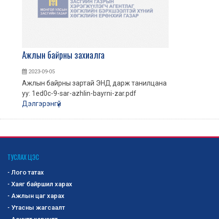
Ажлын байрны захиалга
2023-09-05
Ажлын байрны зартай ЭНД дарж танилцана
уу: 1ed0c-9-sar-azhlin-bayrni-zar.pdf
Дэлгэрэнгүй
ТУСЛАХ ЦЭС
- Лого татах
- Хаяг байршил харах
- Ажлын цаг харах
- Утасны жагсаалт