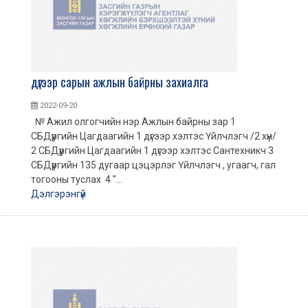
дүгээр сарын ажлын байрны захиалга
2022-09-20
№ Ажил олгогчийн нэр Ажлын байрны зар 1
СБДүүргийн Цагдаагийн 1 дүгээр хэлтэс Үйлчлэгч /2 хүн/
2 СБДүүргийн Цагдаагийн 1 дүгээр хэлтэс Сантехникч 3
СБДүүргийн 135 дугаар цэцэрлэг Үйлчлэгч , угаагч, гал
тогооны туслах 4 "...
Дэлгэрэнгүй