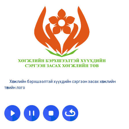
Хөгжлийн бэрхшээлтэй хүүхдийн сэргээн засах хөгжлийн
төвийн лого