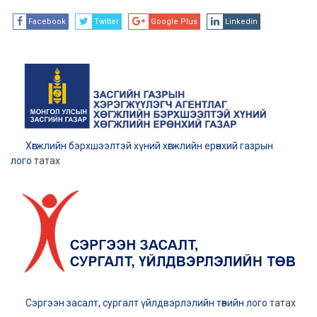
Facebook
Twitter
Google Plus
Linkedin
Хөгжлийн бэрхшээлтэй хүний хөгжлийн ерөнхий газрын
лого
татах
Сэргээн засалт, сургалт үйлдвэрлэлийн төвийн лого
татах