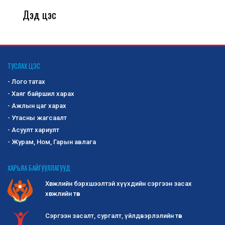
Дэд цэс
ТУСЛАХ ЦЭС
- Лого татах
- Хаяг байршил харах
- Ажлын цаг харах
- Утасны жагсаалт
- Асуулт хариулт
- Журам, Ном, Гарын авлага
ХАРЬЯА БАЙГУУЛЛАГУУД
Хөгжлийн бэрхшээлтэй хүүхдийн сэргээн засах
хөгжлийн төв
Сэргээн засалт, сургалт, үйлдвэрлэлийн төв