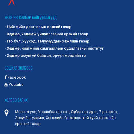
ХНХЯ-НЫ САЛБАР БАЙГУУЛЛАГУУД
- Нийгмийн даатгалын ерөнхий газар
- Хөдөлмөр, халамж үйлчилгээний ерөнхий газар
- Гэр бүл, хүүхэд, залуучуудын хөгжлийн газар
- Хөдөлмөр, нийгмийн хамгааллын судалгааны институт
- Хөдөлмөр аюулгүй байдал, эрүүл мэндийн төв
СОШИАЛ ХОЛБООС
Facebook
Youtube
ХОЛБОО БАРИХ
Монгол улс, Улаанбаатар хот, Сүхбаатар дүүрэг, 7-р хороо,
Эрхүүгийн гудамж, Хөгжлийн бэрхшээлтэй хүний хөгжлийн
ерөнхий газар