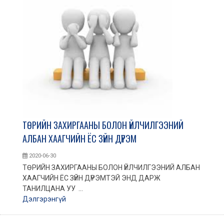
ТӨРИЙН ЗАХИРГААНЫ БОЛОН ҮЙЛЧИЛГЭЭНИЙ
АЛБАН ХААГЧИЙН ЁС ЗҮЙН ДҮРЭМ
2020-06-30
ТӨРИЙН ЗАХИРГААНЫ БОЛОН ҮЙЛЧИЛГЭЭНИЙ АЛБАН
ХААГЧИЙН ЁС ЗҮЙН ДҮРЭМТЭЙ ЭНД ДАРЖ
ТАНИЛЦАНА УУ ...
Дэлгэрэнгүй