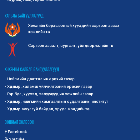
ХАРЬЯА БАЙГУУЛЛАГУУД
Хөгжлийн бэрхшээлтэй хүүхдийн сэргээн засах
хөгжлийн төв
Сэргээн засалт, сургалт, үйлдвэрлэлийн төв
ХНХЯ-НЫ САЛБАР БАЙГУУЛЛАГУУД
- Нийгмийн даатгалын ерөнхий газар
- Хөдөлмөр, халамж үйлчилгээний ерөнхий газар
- Гэр бүл, хүүхэд, залуучуудын хөгжлийн газар
- Хөдөлмөр, нийгмийн хамгааллын судалгааны институт
- Хөдөлмөр аюулгүй байдал, эрүүл мэндийн төв
СОШИАЛ ХОЛБООС
Facebook
Youtube