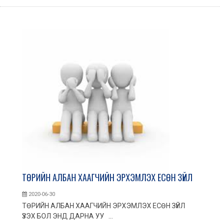
ТӨРИЙН АЛБАН ХААГЧИЙН ЭРХЭМЛЭХ ЕСӨН ЗҮЙЛ
2020-06-30
ТӨРИЙН АЛБАН ХААГЧИЙН ЭРХЭМЛЭХ ЕСӨН ЗҮЙЛ
ҮЗЭХ БОЛ ЭНД ДАРНА УУ ...