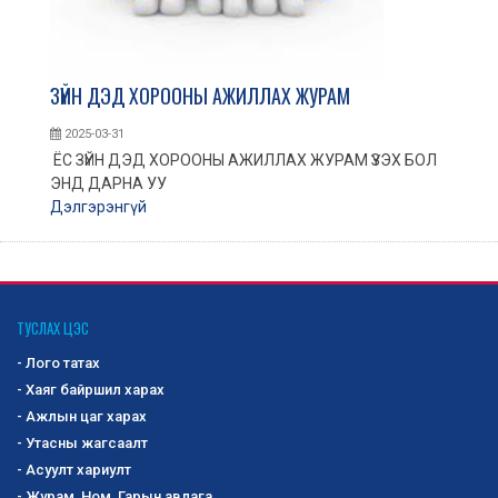
ЗҮЙН ДЭД ХОРООНЫ АЖИЛЛАХ ЖУРАМ
2025-03-31
ЁС ЗҮЙН ДЭД ХОРООНЫ АЖИЛЛАХ ЖУРАМ ҮЗЭХ БОЛ
ЭНД ДАРНА УУ
Дэлгэрэнгүй
ТУСЛАХ ЦЭС
- Лого татах
- Хаяг байршил харах
- Ажлын цаг харах
- Утасны жагсаалт
- Асуулт хариулт
- Журам, Ном, Гарын авлага