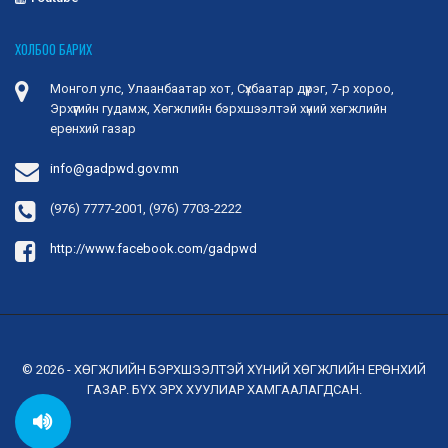
ХОЛБОО БАРИХ
Монгол улс, Улаанбаатар хот, Сүхбаатар дүүрэг, 7-р хороо,
Эрхүүгийн гудамж, Хөгжлийн бэрхшээлтэй хүний хөгжлийн
ерөнхий газар
info@gadpwd.gov.mn
(976) 7777-2001, (976) 7703-2222
http://www.facebook.com/gadpwd
© 2026 - ХӨГЖЛИЙН БЭРХШЭЭЛТЭЙ ХҮНИЙ ХӨГЖЛИЙН ЕРӨНХИЙ
ГАЗАР. БҮХ ЭРХ ХУУЛИАР ХАМГААЛАГДСАН.