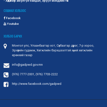
дүгээр тогтоол, “Гэр бүл, хөдөлмөр, нийгмийн
- Хөдөлмөр аюулгүй байдал, эрүүл мэндийн төв
хамгааллын сайдын 2025 оны 02 дугаар
СОШИАЛ ХОЛБООС
сарын 21-ний өдрийн А/50 дугаар тушаал
“Хөдөлмөр эрхлэлтийг дэмжих үйл
Facebook
ажиллагааны нэгдсэн зардлын жишиг
Youtube
хэмжээ”-г баталсан.
Энэ хүрээнд Хөгжлийн бэрхшээлтэй хүний
ХОЛБОО БАРИХ
хөгжлийн ерөнхий газрын даргын 2025 оны 07
дугаар сарын 02-...
2025-09-23
1391
Монгол улс, Улаанбаатар хот, Сүхбаатар дүүрэг, 7-р хороо,
Эрхүүгийн гудамж, Хөгжлийн бэрхшээлтэй хүний хөгжлийн
Дохионы хэлний хэрэглээ ба хувилбар
ерөнхий газар
-Дэлхийн олон улс орны ярианы хэл нь
бичгийн хэлгүй, зөвхөн ярианы хэл байдлаар
info@gadpwd.gov.mn
оршдог. -Дохионы...
2025-09-23
1284
(976) 7777-2001, (976) 7703-2222
Монгол дохионы хэлний хөгжлийн түүх
http://www.facebook.com/gadpwd
-Монгол дохионы хэл нь монгол улсын
сонсголгүй иргэдийн эх хэл юм. -Сонсголгүй
хүмүүсийн харилца...
2025-09-23
1397