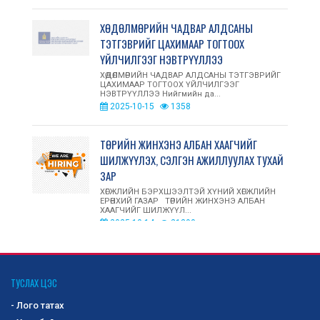
ХӨДӨЛМӨРИЙН ЧАДВАР АЛДСАНЫ
ТЭТГЭВРИЙГ ЦАХИМААР ТОГТООХ
ҮЙЛЧИЛГЭЭГ НЭВТРҮҮЛЛЭЭ
ХӨДӨЛМӨРИЙН ЧАДВАР АЛДСАНЫ ТЭТГЭВРИЙГ
ЦАХИМААР ТОГТООХ ҮЙЛЧИЛГЭЭГ
НЭВТРҮҮЛЛЭЭ Нийгмийн да...
2025-10-15
1358
ТӨРИЙН ЖИНХЭНЭ АЛБАН ХААГЧИЙГ
ШИЛЖҮҮЛЭХ, СЭЛГЭН АЖИЛЛУУЛАХ ТУХАЙ
ЗАР
ХӨГЖЛИЙН БЭРХШЭЭЛТЭЙ ХҮНИЙ ХӨГЖЛИЙН
ЕРӨНХИЙ ГАЗАР ТӨРИЙН ЖИНХЭНЭ АЛБАН
ХААГЧИЙГ ШИЛЖҮҮЛ...
2025-10-14
21390
ОЛОН УЛСЫН ЗАХ ЗЭЭЛД ХӨГЖЛИЙН
БЭРХШЭЭЛТЭЙ ИРГЭД, АСРАН
ТУСЛАХ ЦЭС
ХАМГААЛАГЧДЫН ҮЙЛДВЭРЛЭСЭН БАРАА,
- Лого татах
БҮТЭЭГДЭХҮҮНИЙГ СУРТАЛЧЛАН ТАНИУЛАХ,