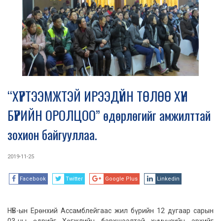
“ХҮРТЭЭМЖТЭЙ ИРЭЭДҮЙН ТӨЛӨӨ ХҮН
БҮРИЙН ОРОЛЦОО” өдөрлөгийг амжилттай
зохион байгууллаа.
2019-11-25
Facebook
Twitter
Google Plus
Linkedin
НҮБ-ын Ерөнхий Ассамблейгаас жил бүрийн 12 дугаар сарын