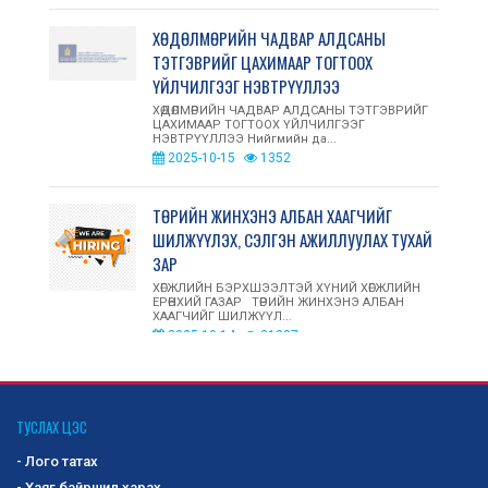
ХӨДӨЛМӨРИЙН ЧАДВАР АЛДСАНЫ
ТЭТГЭВРИЙГ ЦАХИМААР ТОГТООХ
ҮЙЛЧИЛГЭЭГ НЭВТРҮҮЛЛЭЭ
ХӨДӨЛМӨРИЙН ЧАДВАР АЛДСАНЫ ТЭТГЭВРИЙГ
ЦАХИМААР ТОГТООХ ҮЙЛЧИЛГЭЭГ
НЭВТРҮҮЛЛЭЭ Нийгмийн да...
2025-10-15
1352
ТӨРИЙН ЖИНХЭНЭ АЛБАН ХААГЧИЙГ
ШИЛЖҮҮЛЭХ, СЭЛГЭН АЖИЛЛУУЛАХ ТУХАЙ
ЗАР
ХӨГЖЛИЙН БЭРХШЭЭЛТЭЙ ХҮНИЙ ХӨГЖЛИЙН
ЕРӨНХИЙ ГАЗАР ТӨРИЙН ЖИНХЭНЭ АЛБАН
ХААГЧИЙГ ШИЛЖҮҮЛ...
2025-10-14
21387
ОЛОН УЛСЫН ЗАХ ЗЭЭЛД ХӨГЖЛИЙН
БЭРХШЭЭЛТЭЙ ИРГЭД, АСРАН
ТУСЛАХ ЦЭС
ХАМГААЛАГЧДЫН ҮЙЛДВЭРЛЭСЭН БАРАА,
- Лого татах
БҮТЭЭГДЭХҮҮНИЙГ СУРТАЛЧЛАН ТАНИУЛАХ,
- Хаяг байршил харах