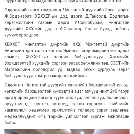
шуурхай хүргэх мэдээлэл, арга зүйгээр хангах зорилготой.
Өдөрлөгийн арга хэмжээнд Чингэлтэй дүүргийн Засаг дарга
Ж.Эрдэнэбат, ХБХХЕГ-ын дэд дарга Д.Ганболд, Бодлогын
хэрэгжилтийн газрын дарга У.Сосорбурам, Чингэлтэй
дүүргийн ХХҮХ-ийн дарга А.Сэрээтэр болон бусад албаны
хүмүүс оролцлоо.
ХБХХЕГ, Чингэлтэй дүүргийн ХХҮХ, Чингэлтэй дүүргийн
Нийгмийн даатгалын хэлтэс Эмнэлэг хөдөлмөрийн магадлах
комисс, ХБХХЕГ-ын харьяа байгууллагууд Хөгжлийн
бэрхшээлтэй хүүхдийн сэргээн засах хөгжлийн төв, СЗСҮТ-ийн
Мэргэжлийн боловсрол ур чадвар олгох сургууль зэрэг
байгууллагууд хамтран мэдээлэл хийсэн.
Өдөрлөгт Чингэлтэй дүүргийн хөгжлийн бэрхшээлтэй иргэд,
хөгжлийн бэрхшээлтэй хүүхэдтэй эцэг эхчүүд нийт 240 гаруй
иргэд оролцсон бөгөөд хууль эрх зүй, сэтгэл зүй, боловсрол,
эрүүл мэнд, протез, ортопед, туслах хэрэгсэл, нийгмийн
хамгаалал, хөдөлмөр эрхлэлтийн талаарх зэрэг зөвлөгөө,
мэдээллүүдийг өгч, төрийн үйлчилгээг хүргэж ажилласан
байна.