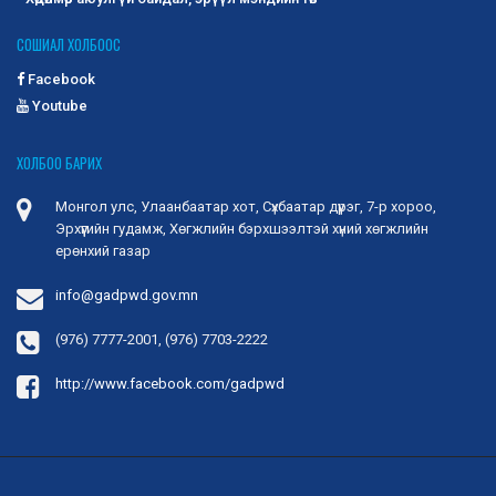
хамгааллын сайдын 2025 оны 02 дугаар
СОШИАЛ ХОЛБООС
сарын 21-ний өдрийн А/50 дугаар тушаал
“Хөдөлмөр эрхлэлтийг дэмжих үйл
Facebook
ажиллагааны нэгдсэн зардлын жишиг
Youtube
хэмжээ”-г баталсан.
Энэ хүрээнд Хөгжлийн бэрхшээлтэй хүний
ХОЛБОО БАРИХ
хөгжлийн ерөнхий газрын даргын 2025 оны 07
дугаар сарын 02-...
2025-09-23
1381
Монгол улс, Улаанбаатар хот, Сүхбаатар дүүрэг, 7-р хороо,
Эрхүүгийн гудамж, Хөгжлийн бэрхшээлтэй хүний хөгжлийн
Дохионы хэлний хэрэглээ ба хувилбар
ерөнхий газар
-Дэлхийн олон улс орны ярианы хэл нь
бичгийн хэлгүй, зөвхөн ярианы хэл байдлаар
info@gadpwd.gov.mn
оршдог. -Дохионы...
2025-09-23
1266
(976) 7777-2001, (976) 7703-2222
Монгол дохионы хэлний хөгжлийн түүх
http://www.facebook.com/gadpwd
-Монгол дохионы хэл нь монгол улсын
сонсголгүй иргэдийн эх хэл юм. -Сонсголгүй
хүмүүсийн харилца...
2025-09-23
1384