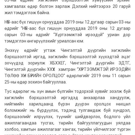
03-ны өдрийг Хөгжлийн бэрхшээлтэй хүмүүсийн эрхийг
хамгаалах өдөр болгон зарлаж Дэлхий нийтээрээ 20 гаруй
жил тэмдэглэж байна.
НҮБ-аас бүх гишүүн орнууддаа 2019 оны 12 дугаар сарын 03-ны
өдрийг “НҮБ-аас бүх гишүүн орнууддаа 2019 оны 12 дугаар
сарын 03-ны өдрийг “Хүртээмжтэй ирээдүй” уриан дор
тэмдэглэн өнгөрүүлэхийг уриалсан юм.
Энэхүү өдрийг угтаж Чингэлтэй дүүргийн хөгжлийн
бэрхшээлтэй иргэд, хөгжлийн бэрхшээлтэй хүүхэдтэй эцэг
эхчүүдэд зориулж ХБХХЕГ, Чингэлтэй дүүргийн ЗДТГ,
Чингэлтэй дүүргийн ХХҮХ хамтран “ХҮРТЭЭМЖТЭЙ ИРЭЭДҮЙН
ТӨЛӨӨ ХҮН БҮРИЙН ОРОЛЦОО” өдөрлөгийг 2019 оны 11 сарын
25-ны өдөр зохион байгууллаа.
Тус өдөрлөг нь хүн амын бүлгийн тодорхой хувийг эзэлж буй
хөгжлийн бэрхшээлтэй иргэдэд анхаарлаа хандуулж,
нийгмийн харилцаанд бүрэн дүүрэн оролцох нөхцөл
боломжийг нь бүрдүүлэх, тэдэнд тулгамдаж буй хүндрэл,
бэрхшээлийг илрүүлэх, түүнийг шийдвэрлэх, бодлого үйл
ажиллагаандаа тусгах, төрийн байгууллагуудын уялдаа
холбоо, хамтын ажиллагааг хангах, төрийн үйлчилгээг түргэн