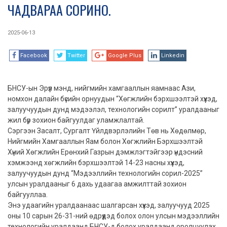
ЧАДВАРАА СОРИНО.
2025-06-13
Facebook
Twitter
Google Plus
Linkedin
БНСУ-ын Эрүүл мэнд, нийгмийн хамгааллын яамнаас Ази,
номхон далайн бүсийн орнуудын “Хөгжлийн бэрхшээлтэй хүүхэд,
залуучуудын дунд мэдээлэл, технологийн сорилт” уралдааныг
жил бүр зохион байгуулдаг уламжлалтай.
Сэргээн Засалт, Сургалт Үйлдвэрлэлийн Төв нь Хөдөлмөр,
Нийгмийн Хамгааллын Яам болон Хөгжлийн Бэрхшээлтэй
Хүний Хөгжлийн Ерөнхий Газрын дэмжлэгтэйгээр үндэсний
хэмжээнд хөгжлийн бэрхшээлтэй 14-23 насны хүүхэд,
залуучуудын дунд “Мэдээллийн технологийн сорил-2025”
улсын уралдааныг 6 дахь удаагаа амжилттай зохион
байгууллаа.
Энэ удаагийн уралдаанаас шалгарсан хүүхэд, залуучууд 2025
оны 10 сарын 26-31-ний өдрүүдэд болох олон улсын мэдээллийн
технологийн уралдаанд БНСУ-д болох уралдаанд оролцуулах