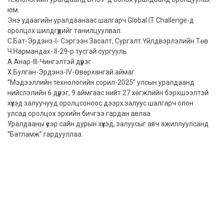
юм.
Энэ удаагийн уралдаанаас шалгарч Global IT Challenge-д
оролцох шилдгүүдийг танилцуулвал:
С.Бат-Эрдэнэ-I- Сэргээн Засалт, Сургалт Үйлдвэрлэлийн Төв
Ч.Нармандах- II-29-р тусгай сургууль
А.Анар-III-Чингэлтэй дүүрэг
Х.Булган-Эрдэнэ-IV-Өвөрхангай аймаг
“Мэдээллийн технологийн сорил-2025” улсын уралдаанд
нийслэлийн 6 дүүрэг, 9 аймгаас нийт 27 хөгжлийн бэрхшээлтэй
хүүхэд залуучууд оролцсоноос дээрх залуус шалгарч олон
улсад оролцох эрхийн бичгээ гардан авлаа.
Уралдааны үеэр сайн дурын хүүхэд, залуусыг авч ажиллуулсанд
“Батламж” гардууллаа.