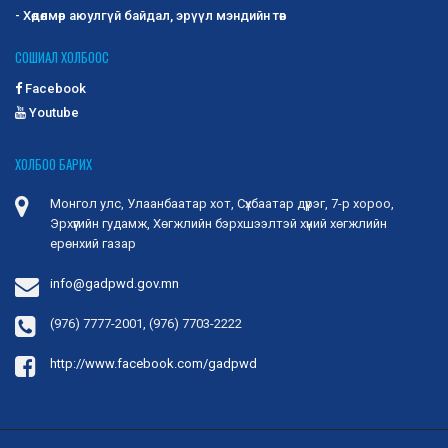
дүгээр тогтоол, “Гэр бүл, хөдөлмөр, нийгмийн
- Хөдөлмөр аюулгүй байдал, эрүүл мэндийн төв
хамгааллын сайдын 2025 оны 02 дугаар
СОШИАЛ ХОЛБООС
сарын 21-ний өдрийн А/50 дугаар тушаал
“Хөдөлмөр эрхлэлтийг дэмжих үйл
Facebook
ажиллагааны нэгдсэн зардлын жишиг
Youtube
хэмжээ”-г баталсан.
Энэ хүрээнд Хөгжлийн бэрхшээлтэй хүний
ХОЛБОО БАРИХ
хөгжлийн ерөнхий газрын даргын 2025 оны 07
дугаар сарын 02-...
2025-09-23
1402
Монгол улс, Улаанбаатар хот, Сүхбаатар дүүрэг, 7-р хороо,
Эрхүүгийн гудамж, Хөгжлийн бэрхшээлтэй хүний хөгжлийн
Дохионы хэлний хэрэглээ ба хувилбар
ерөнхий газар
-Дэлхийн олон улс орны ярианы хэл нь
бичгийн хэлгүй, зөвхөн ярианы хэл байдлаар
info@gadpwd.gov.mn
оршдог. -Дохионы...
2025-09-23
1292
(976) 7777-2001, (976) 7703-2222
Монгол дохионы хэлний хөгжлийн түүх
http://www.facebook.com/gadpwd
-Монгол дохионы хэл нь монгол улсын
сонсголгүй иргэдийн эх хэл юм. -Сонсголгүй
хүмүүсийн харилца...
2025-09-23
1408