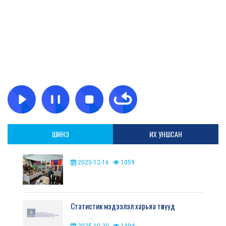
ШИНЭ
ИХ УНШСАН
2025-12-16
1059
Статистик мэдээлэл харьяа төвүүд
...