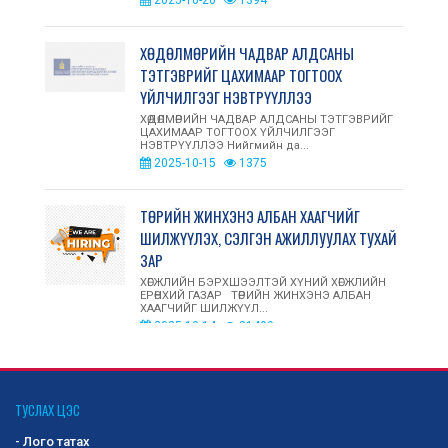
2025-10-20
1394
ХӨДӨЛМӨРИЙН ЧАДВАР АЛДСАНЫ
ТЭТГЭВРИЙГ ЦАХИМААР ТОГТООХ
ҮЙЛЧИЛГЭЭГ НЭВТРҮҮЛЛЭЭ
ХӨДӨЛМӨРИЙН ЧАДВАР АЛДСАНЫ ТЭТГЭВРИЙГ
ЦАХИМААР ТОГТООХ ҮЙЛЧИЛГЭЭГ
НЭВТРҮҮЛЛЭЭ Нийгмийн да...
2025-10-15
1375
ТӨРИЙН ЖИНХЭНЭ АЛБАН ХААГЧИЙГ
ШИЛЖҮҮЛЭХ, СЭЛГЭН АЖИЛЛУУЛАХ ТУХАЙ
ЗАР
ХӨГЖЛИЙН БЭРХШЭЭЛТЭЙ ХҮНИЙ ХӨГЖЛИЙН
ЕРӨНХИЙ ГАЗАР ТӨРИЙН ЖИНХЭНЭ АЛБАН
ХААГЧИЙГ ШИЛЖҮҮЛ...
2025-10-14
21409
ОЛОН УЛСЫН ЗАХ ЗЭЭЛД ХӨГЖЛИЙН
БЭРХШЭЭЛТЭЙ ИРГЭД, АСРАН
ТУСЛАХ ЦЭС
ХАМГААЛАГЧДЫН ҮЙЛДВЭРЛЭСЭН БАРАА,
- Лого татах
БҮТЭЭГДЭХҮҮНИЙГ СУРТАЛЧЛАН ТАНИУЛАХ,