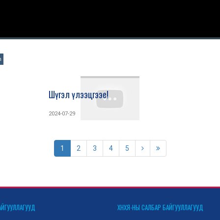
n
Шүгэл үлээцгээе!
2024-07-29
1
2
3
4
5
АЙГУУЛЛАГУУД
ХНХЯ-НЫ САЛБАР БАЙГУУЛЛАГУУД