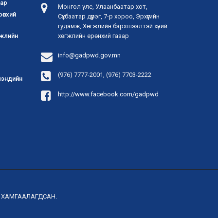
зар
Монгол улс, Улаанбаатар хот,
рөнхий
Сүхбаатар дүүрэг, 7-р хороо, Эрхүүгийн
гудамж, Хөгжлийн бэрхшээлтэй хүний
гжлийн
хөгжлийн ерөнхий газар
info@gadpwd.gov.mn
(976) 7777-2001, (976) 7703-2222
 мэндийн
http://www.facebook.com/gadpwd
Р ХАМГААЛАГДСАН.