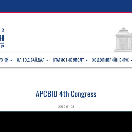
Х ЗҮЙ
ИЛ ТОД БАЙДАЛ
СТАТИСТИК ҮЗҮҮЛЭЛТ
ХӨДӨЛМӨРИЙН БИРЖ
APCBID 4th Congress
2019-01-03