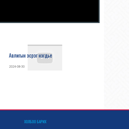
Авлигын эсрэг нэгдье
2024-08-30
ХОЛБОО БАРИХ