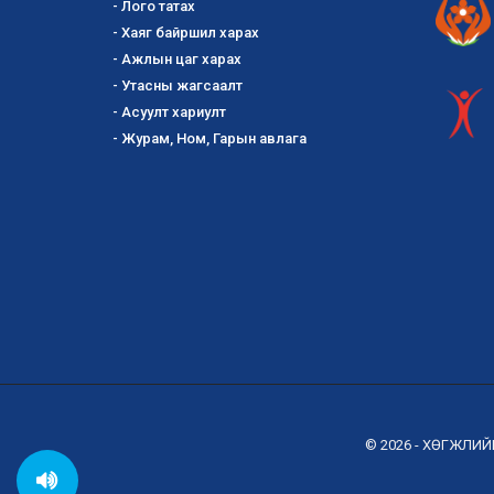
- Лого татах
- Хаяг байршил харах
- Ажлын цаг харах
- Утасны жагсаалт
- Асуулт хариулт
- Журам, Ном, Гарын авлага
© 2026 - ХӨГЖЛИ