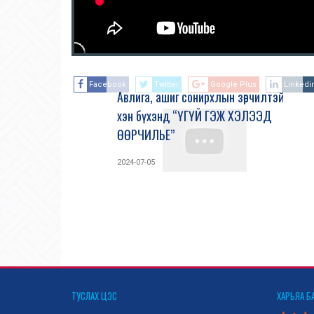
Facebook
Twitter
Google Plus
Linkedi
Авлига, ашиг сонирхлын зөрчилтэй
хэн бүхэнд “ҮГҮЙ ГЭЖ ХЭЛЭЭД
ӨӨРЧИЛЬЕ”
2024-07-05
ТУСЛАХ ЦЭС
ХАРЬЯА Б