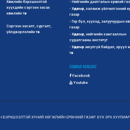
Хөгжлийн бэрхшээлтэй
- Нийгмийн даатгалын ерөнхий га
хүүхдийн сэргээн засах
- Хөдөлмөр, халамж үйлчилгээний е
хөгжлийн төв
газар
- Гэр бүл, хүүхэд, залуучуудын хө
Сэргээн засалт, сургалт,
газар
үйлдвэрлэлийн төв
- Хөдөлмөр, нийгмийн хамгааллын
судалгааны институт
- Хөдөлмөр аюулгүй байдал, эрүүл
төв
СОШИАЛ ХОЛБООС
Facebook
Youtube
ЙН БЭРХШЭЭЛТЭЙ ХҮНИЙ ХӨГЖЛИЙН ЕРӨНХИЙ ГАЗАР. БҮХ ЭРХ ХУУЛИА