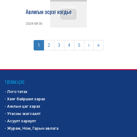
Авлигын эсрэг нэгдье
2024-08-30
1
2
3
4
5
ТУСЛАХ ЦЭС
- Лого татах
- Хаяг байршил харах
- Ажлын цаг харах
- Утасны жагсаалт
- Асуулт хариулт
- Журам, Ном, Гарын авлага