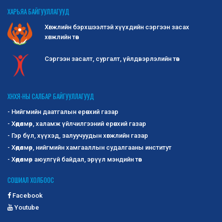
ХАРЬЯА БАЙГУУЛЛАГУУД
Хөгжлийн бэрхшээлтэй хүүхдийн сэргээн засах
хөгжлийн төв
Сэргээн засалт, сургалт, үйлдвэрлэлийн төв
ХНХЯ-НЫ САЛБАР БАЙГУУЛЛАГУУД
- Нийгмийн даатгалын ерөнхий газар
- Хөдөлмөр, халамж үйлчилгээний ерөнхий газар
- Гэр бүл, хүүхэд, залуучуудын хөгжлийн газар
- Хөдөлмөр, нийгмийн хамгааллын судалгааны институт
- Хөдөлмөр аюулгүй байдал, эрүүл мэндийн төв
СОШИАЛ ХОЛБООС
Facebook
Youtube