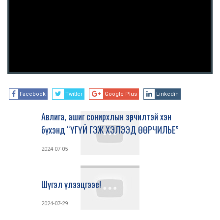
Facebook
Twitter
Google Plus
Linkedin
Авлига, ашиг сонирхлын зөрчилтэй хэн
бүхэнд “ҮГҮЙ ГЭЖ ХЭЛЭЭД ӨӨРЧИЛЬЕ”
2024-07-05
Шүгэл үлээцгээе!
2024-07-29