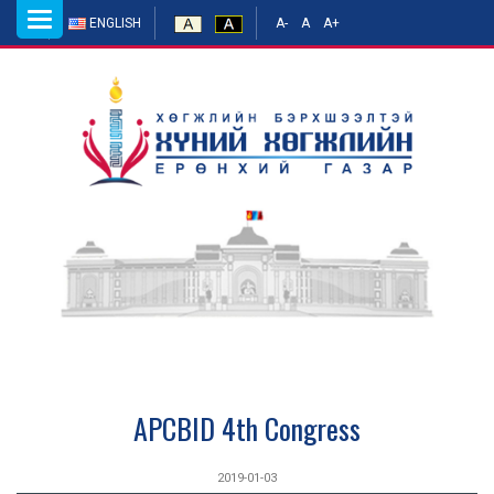
Toggle
ENGLISH
A-
A
A+
navigation
APCBID 4th Congress
2019-01-03