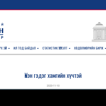
Х ЗҮЙ
ИЛ ТОД БАЙДАЛ
СТАТИСТИК ҮЗҮҮЛЭЛТ
ХӨДӨЛМӨРИЙН БИРЖ
Үнэн гэдэг хамгийн хүчтэй
2020-11-10