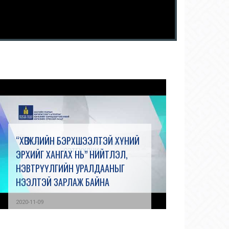
“ХӨГЖЛИЙН БЭРХШЭЭЛТЭЙ ХҮНИЙ
ЭРХИЙГ ХАНГАХ НЬ” НИЙТЛЭЛ,
НЭВТРҮҮЛГИЙН УРАЛДААНЫГ
НЭЭЛТЭЙ ЗАРЛАЖ БАЙНА
2020-11-09