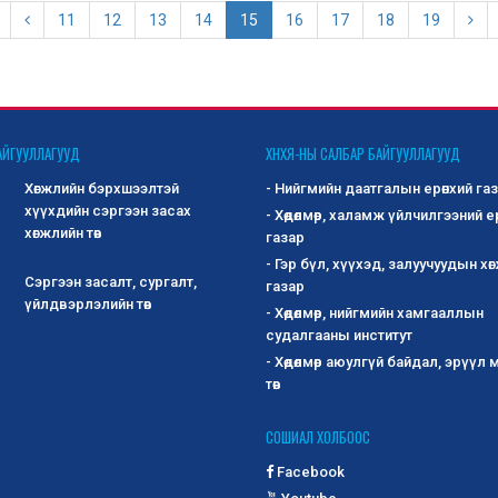
11
12
13
14
15
16
17
18
19
АЙГУУЛЛАГУУД
ХНХЯ-НЫ САЛБАР БАЙГУУЛЛАГУУД
Хөгжлийн бэрхшээлтэй
- Нийгмийн даатгалын ерөнхий га
хүүхдийн сэргээн засах
- Хөдөлмөр, халамж үйлчилгээний е
хөгжлийн төв
газар
- Гэр бүл, хүүхэд, залуучуудын хө
Сэргээн засалт, сургалт,
газар
үйлдвэрлэлийн төв
- Хөдөлмөр, нийгмийн хамгааллын
судалгааны институт
- Хөдөлмөр аюулгүй байдал, эрүүл
төв
СОШИАЛ ХОЛБООС
Facebook