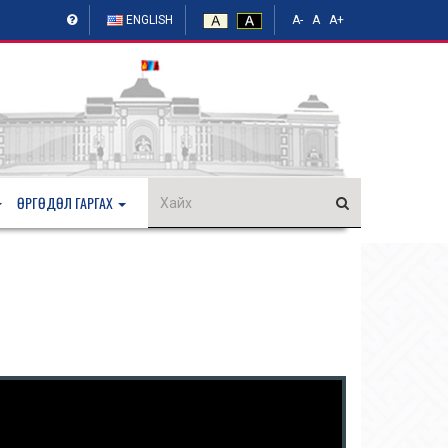
ENGLISH
A-
A
A+
ӨРГӨДӨЛ ГАРГАХ