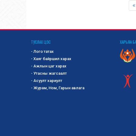
ТУСЛАХ ЦЭС
ХАРЬЯА Б
- Лого татах
- Хаяг байршил харах
- Ажлын цаг харах
- Утасны жагсаалт
- Асуулт хариулт
- Журам, Ном, Гарын авлага