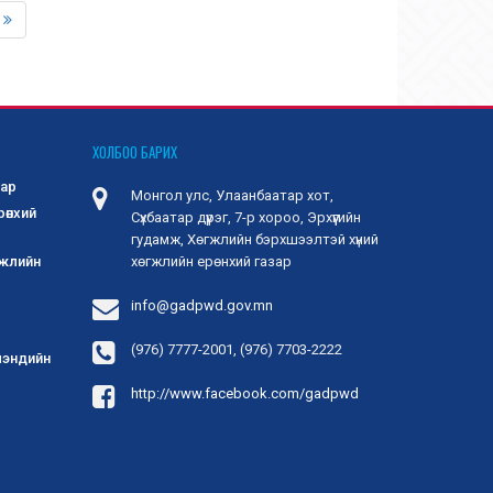
ХОЛБОО БАРИХ
зар
Монгол улс, Улаанбаатар хот,
рөнхий
Сүхбаатар дүүрэг, 7-р хороо, Эрхүүгийн
гудамж, Хөгжлийн бэрхшээлтэй хүний
гжлийн
хөгжлийн ерөнхий газар
info@gadpwd.gov.mn
(976) 7777-2001, (976) 7703-2222
 мэндийн
http://www.facebook.com/gadpwd