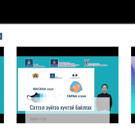
n
Сэтгэл зүйгээ хүчтэй байлгах
2020-11-20