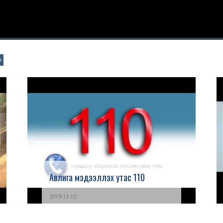
n
Авлига мэдээллэх утас 110
2019-11-12