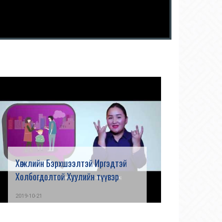
Хөгжлийн Бэрхшээлтэй Иргэдтэй
Холбогдолтой Хуулийн түүвэр
2019-10-21