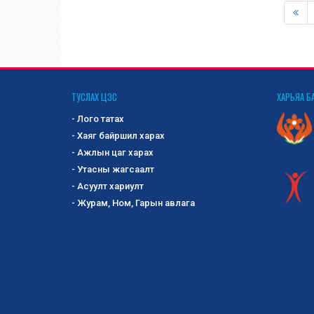
ТУСЛАХ ЦЭС
ХАРЬЯА Б
- Лого татах
- Хаяг байршил харах
- Ажлын цаг харах
- Утасны жагсаалт
- Асуулт хариулт
- Журам, Ном, Гарын авлага