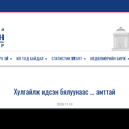
Х ЗҮЙ
ИЛ ТОД БАЙДАЛ
СТАТИСТИК ҮЗҮҮЛЭЛТ
ХӨДӨЛМӨРИЙН БИРЖ
Хулгайлж идсэн бялуунаас ... амттай
2020-11-10