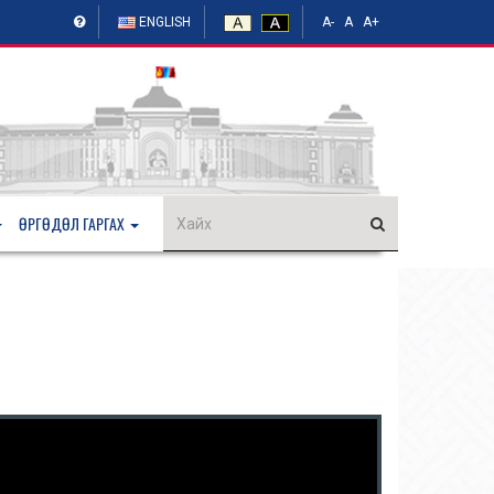
ENGLISH
A-
A
A+
ӨРГӨДӨЛ ГАРГАХ