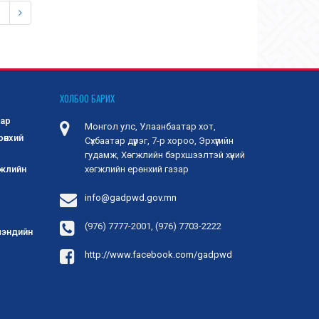
8
ХОЛБОО БАРИХ
зар
Монгол улс, Улаанбаатар хот,
рөнхий
Сүхбаатар дүүрэг, 7-р хороо, Эрхүүгийн
гудамж, Хөгжлийн бэрхшээлтэй хүний
гжлийн
хөгжлийн ерөнхий газар
info@gadpwd.gov.mn
(976) 7777-2001, (976) 7703-2222
 мэндийн
http://www.facebook.com/gadpwd