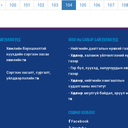
100
101
102
103
104
105
106
107
10
АЙГУУЛЛАГУУД
ХНХЯ-НЫ САЛБАР БАЙГУУЛЛАГУУД
Хөгжлийн бэрхшээлтэй
- Нийгмийн даатгалын ерөнхий га
хүүхдийн сэргээн засах
- Хөдөлмөр, халамж үйлчилгээний е
хөгжлийн төв
газар
- Гэр бүл, хүүхэд, залуучуудын хө
Сэргээн засалт, сургалт,
газар
үйлдвэрлэлийн төв
- Хөдөлмөр, нийгмийн хамгааллын
судалгааны институт
- Хөдөлмөр аюулгүй байдал, эрүүл
төв
СОШИАЛ ХОЛБООС
Facebook